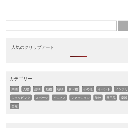
人気のクリップアート
カテゴリー
乗物
人物
建物
動物
植物
食べ物
その他
イベント
インテリ
ショッピング
スポーツ
ビジネス
ファッション
学校
日用品
楽器
自然