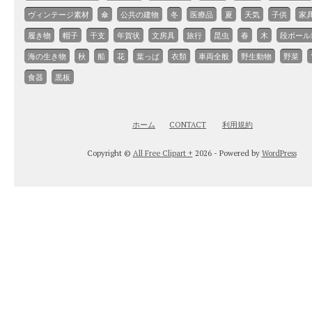
ヴィンテージ素材
傘
公共の建物
冬
医療品
夏
天気
子供
家
履き物
帽子
干支
年賀状
文房具
旅行
昆虫
春
木
段ボール
海の生き物
秋
船
花
葉っぱ
衣類
車両全般
野生動物
野菜
食器
黒板
ホーム
CONTACT
利用規約
Copyright ©
All Free Clipart +
2026 - Powered by
WordPress