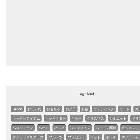
Tag Cloud
Green
おしゃれ
おもちゃ
お菓子
お金
ウェディング
カード
ガ
キッチンアイテム
キャラクター
ギター
クリスマス
シルエット
ドリ
ハロウィーン
ハート
バッグ
バレンタイン
パソコン関連
ビジネスマ
フィットネスクラブ
フルーツ
プレゼント
ペット
ボール
マイホーム