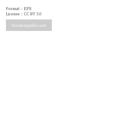
Format：EPS
License：
CC BY 3.0
freedesignfile.com