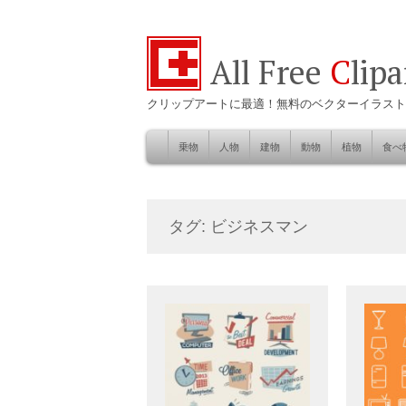
All Free
C
lip
クリップアートに最適！無料のベクターイラスト
乗物
人物
建物
動物
植物
食べ
Skip
to
自然
content
タグ: ビジネスマン