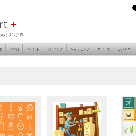
art
+
素材リンク集
物
その他
イベント
インテリア
ショッピング
スポーツ
ビジネス