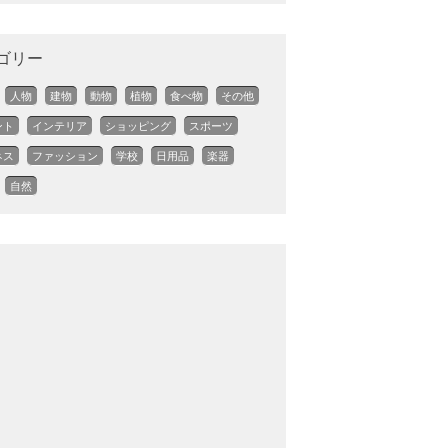
ゴリー
人物
建物
動物
植物
食べ物
その他
ント
インテリア
ショッピング
スポーツ
ネス
ファッション
学校
日用品
楽器
自然