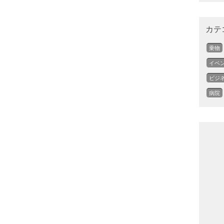
カテ
乗物
イベ
ビジ
病院