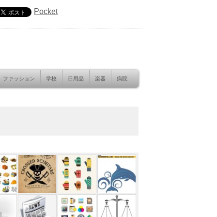
Pocket
ファッション
学校
日用品
楽器
病院