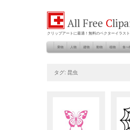
All Free
C
lip
クリップアートに最適！無料のベクターイラスト
乗物
人物
建物
動物
植物
食べ
Skip
to
自然
content
タグ: 昆虫