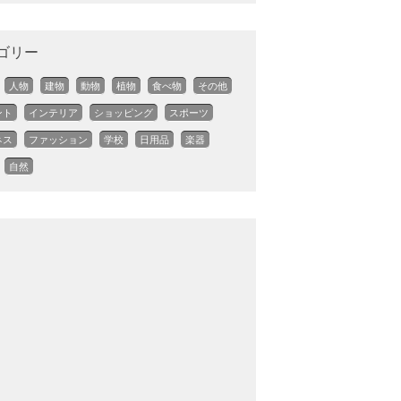
ゴリー
人物
建物
動物
植物
食べ物
その他
ント
インテリア
ショッピング
スポーツ
ネス
ファッション
学校
日用品
楽器
自然