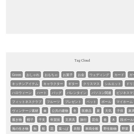
Tag Cloud
Green
おしゃれ
おもちゃ
お菓子
お金
ウェディング
カード
ガ
キッチンアイテム
キャラクター
ギター
クリスマス
シルエット
ドリ
ハロウィーン
ハート
バッグ
バレンタイン
パソコン関連
ビジネスマ
フィットネスクラブ
フルーツ
プレゼント
ペット
ボール
マイホーム
ヴィンテージ素材
傘
公共の建物
冬
医療品
夏
天気
子供
家
履き物
帽子
干支
年賀状
文房具
旅行
昆虫
春
木
段ボール
海の生き物
秋
船
花
葉っぱ
衣類
車両全般
野生動物
野菜