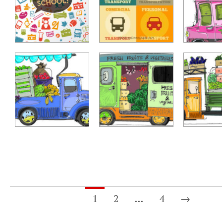
1
2
…
4
→