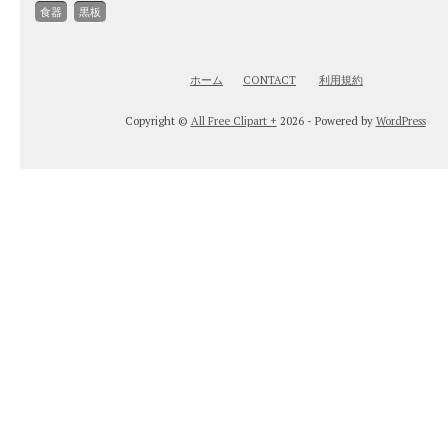
食器
黒板
ホーム
CONTACT
利用規約
Copyright ©
All Free Clipart +
2026 - Powered by
WordPress