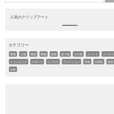
人気のクリップアート
カテゴリー
乗物
人物
建物
動物
植物
食べ物
その他
イベント
インテリ
ショッピング
スポーツ
ビジネス
ファッション
学校
日用品
楽器
自然