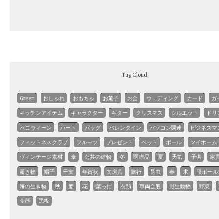
Tag Cloud
Green
おしゃれ
おもちゃ
お菓子
お金
ウェディング
カード
ガ
キッチンアイテム
キャラクター
ギター
クリスマス
シルエット
ドリ
ハロウィーン
ハート
バッグ
バレンタイン
パソコン関連
ビジネスマ
フィットネスクラブ
フルーツ
プレゼント
ペット
ボール
マイホーム
ヴィンテージ素材
傘
公共の建物
冬
医療品
夏
天気
子供
家
履き物
帽子
干支
年賀状
文房具
旅行
昆虫
春
木
段ボール
海の生き物
秋
船
花
葉っぱ
衣類
車両全般
野生動物
野菜
食器
黒板