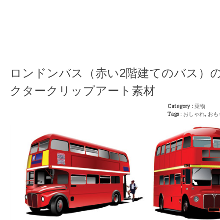
ロンドンバス（赤い2階建てのバス）
クタークリップアート素材
Category :
乗物
Tags :
おしゃれ
,
おも