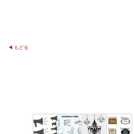
◀ もどる