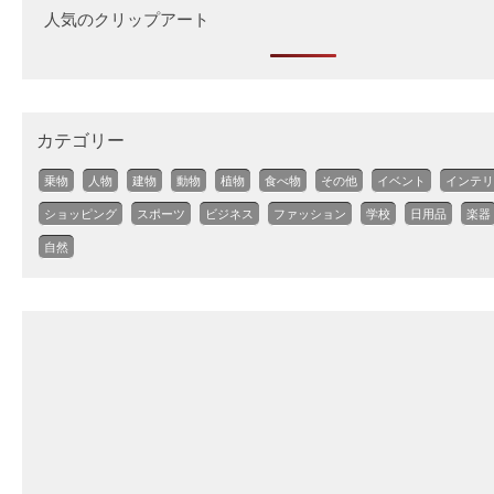
人気のクリップアート
カテゴリー
乗物
人物
建物
動物
植物
食べ物
その他
イベント
インテリ
ショッピング
スポーツ
ビジネス
ファッション
学校
日用品
楽器
自然