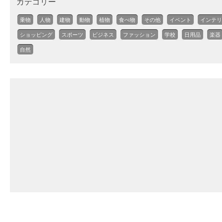
カテゴリー
乗物
人物
建物
動物
植物
食べ物
その他
イベント
インテリ
ショッピング
スポーツ
ビジネス
ファッション
学校
日用品
楽器
自然