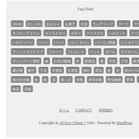
Tag Cloud
Green
おしゃれ
おもちゃ
お菓子
お金
ウェディング
カード
ガ
キッチンアイテム
キャラクター
ギター
クリスマス
シルエット
ドリ
ハロウィーン
ハート
バッグ
バレンタイン
パソコン関連
ビジネスマ
フィットネスクラブ
フルーツ
プレゼント
ペット
ボール
マイホーム
ヴィンテージ素材
傘
公共の建物
冬
医療品
夏
天気
子供
家
履き物
帽子
干支
年賀状
文房具
旅行
昆虫
春
木
段ボール
海の生き物
秋
船
花
葉っぱ
衣類
車両全般
野生動物
野菜
食器
黒板
ホーム
CONTACT
利用規約
Copyright ©
All Free Clipart +
2026 - Powered by
WordPress